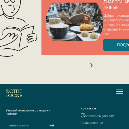
ДИАЛОГИ: А
ЛЮБЫЕ
Добро пожалов
«Литературные
авторы без под
очаровательно
где ..
ПОДР
Контакты
Узнавайте первыми о скидках и
ивентах
notrelocus@gmail.com
Поддержите нас