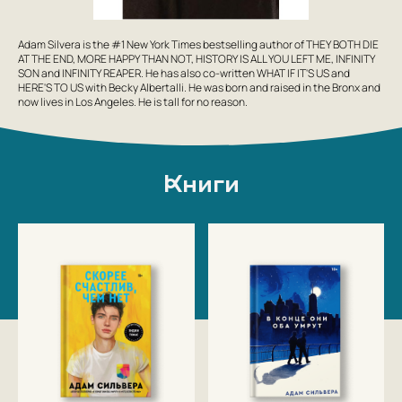
Adam Silvera is the #1 New York Times bestselling author of THEY BOTH DIE
AT THE END, MORE HAPPY THAN NOT, HISTORY IS ALL YOU LEFT ME, INFINITY
SON and INFINITY REAPER. He has also co-written WHAT IF IT'S US and
HERE'S TO US with Becky Albertalli. He was born and raised in the Bronx and
now lives in Los Angeles. He is tall for no reason.
Книги