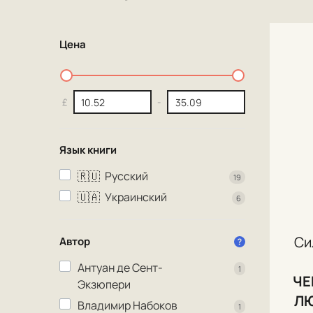
Цена
£
-
Язык книги
🇷🇺
Русский
19
🇺🇦
Украинский
6
Си
Автор
Антуан де Сент-
1
ЧЕ
Экзюпери
Л
Владимир Набоков
1