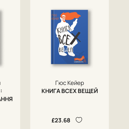
и
Гюс Кейер
:
КНИГА ВСЕХ ВЕЩЕЙ
АННЯ
£23.68