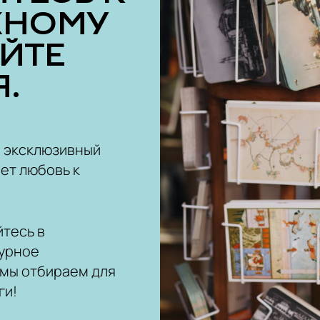
ЖНОМУ
ОЙТЕ
.
ш эксклюзивный
ет любовь к
тесь в
урное
 мы отбираем для
ги!