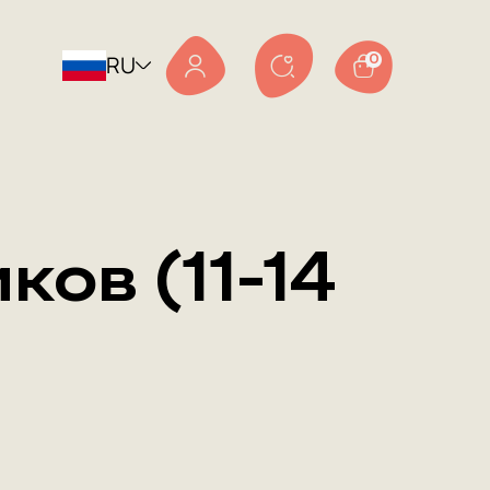
RU
0
ов (11-14