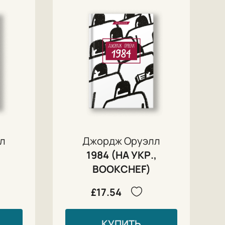
л
Джордж Оруэлл
1984 (НА УКР.,
BOOKCHEF)
£17.54
КУПИТЬ