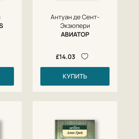
н
Антуан де Сент-
S
Экзюпери
АВИАТОР
£14.03
КУПИТЬ