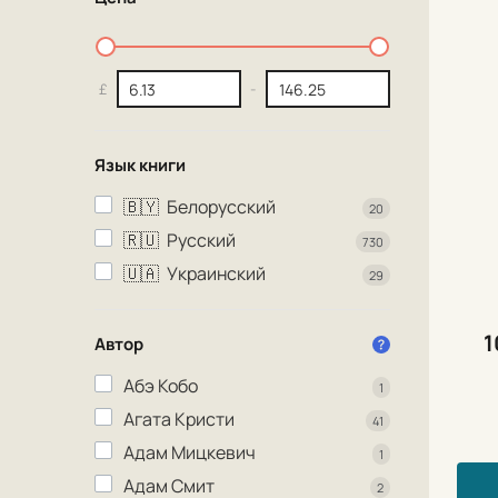
£
-
Язык книги
🇧🇾
Белорусский
20
🇷🇺
Русский
730
🇺🇦
Украинский
29
1
Автор
Абэ Кобо
1
Агата Кристи
41
Адам Мицкевич
1
Адам Смит
2