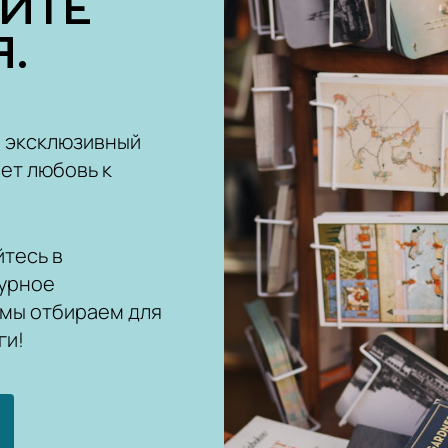
ОЙТЕ
.
ш эксклюзивный
ет любовь к
тесь в
урное
 мы отбираем для
ги!