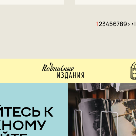
1
2
3
4
5
6
7
8
9
>
>|
ЖНОМУ