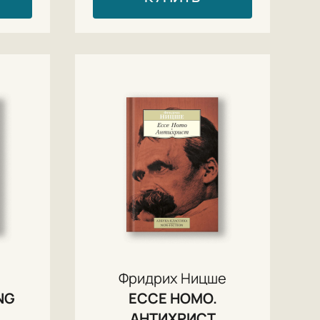
Фридрих Ницше
NG
ECCE HOMO.
АНТИХРИСТ