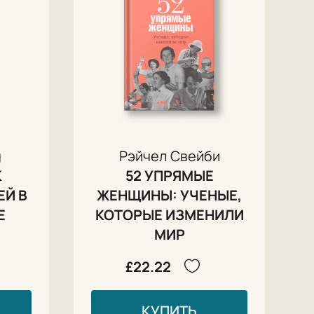
g
Рэйчел Свейби
К
52 УПРЯМЫЕ
Й В
ЖЕНЩИНЫ: УЧЕНЫЕ,
Е
КОТОРЫЕ ИЗМЕНИЛИ
МИР
£22.22
КУПИТЬ