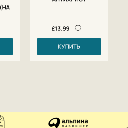
(НА
£13.99
КУПИТЬ