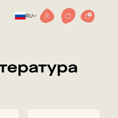
RU
0
тература