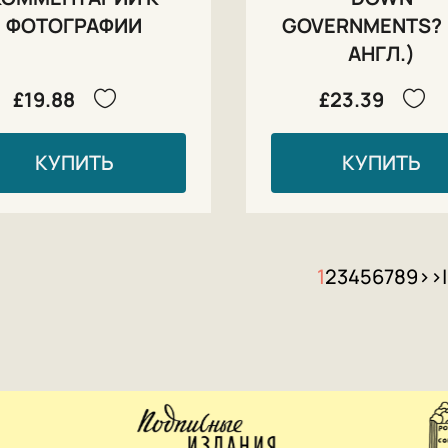
ФОТОГРАФИИ
GOVERNMENTS? 
АНГЛ.)
£19.88
£23.39
КУПИТЬ
КУПИТЬ
1
2
3
4
5
6
7
8
9
>
>|