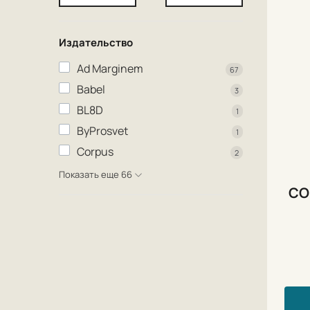
Издательство
Ad Marginem
67
Babel
3
BL8D
1
ByProsvet
1
Corpus
2
Показать еще 66
СО