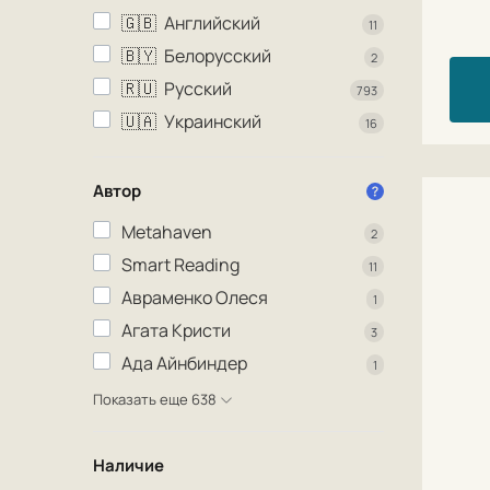
🇬🇧
Английский
11
🇧🇾
Белорусский
2
🇷🇺
Русский
793
🇺🇦
Украинский
16
Автор
Metahaven
2
Smart Reading
11
Авраменко Олеся
1
Агата Кристи
3
Ада Айнбиндер
1
Показать еще 638
Наличие