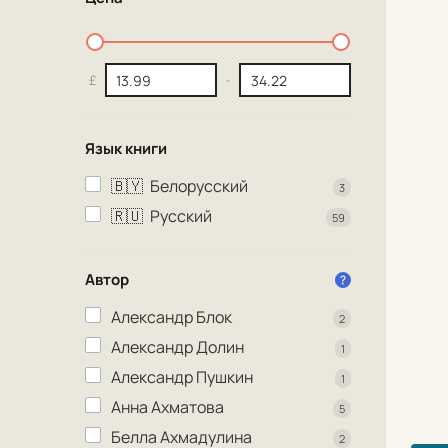
£
-
Язык книги
🇧🇾
Белорусский
3
🇷🇺
Русский
59
Автор
Александр Блок
2
Александр Долин
1
Александр Пушкин
1
Анна Ахматова
5
Белла Ахмадулина
2