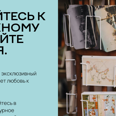
ЖНОМУ
ОЙТЕ
.
ш эксклюзивный
ет любовь к
тесь в
урное