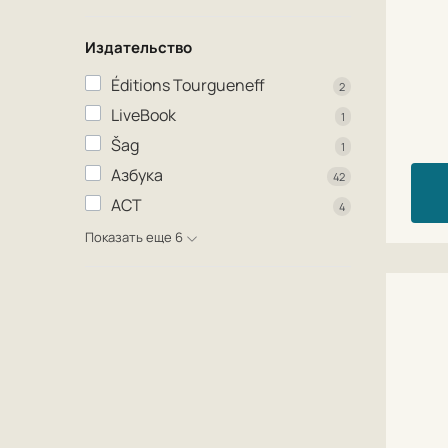
Издательство
Éditions Tourgueneff
2
LiveBook
1
Šag
1
Азбука
42
АСТ
4
Показать еще 6