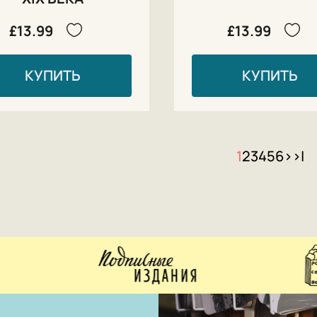
£13.99
£13.99
КУПИТЬ
КУПИТЬ
1
2
3
4
5
6
>
>|