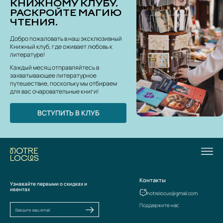
КНИЖНОМУ КЛУБУ.
РАСКРОЙТЕ МАГИЮ
ЧТЕНИЯ.
Добро пожаловать в наш эксклюзивный
Книжный клуб, где оживает любовь к
литературе!
Каждый месяц отправляйтесь в
захватывающее литературное
путешествие, поскольку мы отбираем
для вас очаровательные книги!
ВСТУПИТЬ В КЛУБ
Контакты
Узнавайте первыми о скидках и
ивентах
notrelocus@gmail.com
Поддержите нас