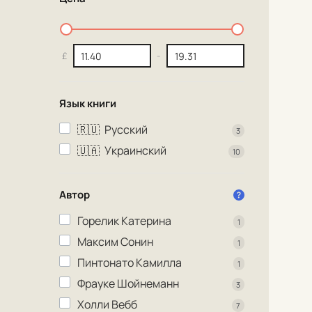
£
-
Язык книги
🇷🇺
Русский
3
🇺🇦
Украинский
10
Автор
Горелик Катерина
1
Максим Сонин
1
Пинтонато Камилла
1
Фрауке Шойнеманн
3
Холли Вебб
7