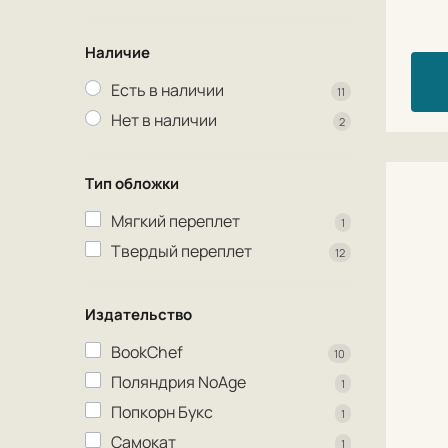
Наличие
Есть в наличии
11
Нет в наличии
2
Тип обложки
Мягкий переплет
1
Твердый переплет
12
Издательство
BookChef
10
Поляндрия NoAge
1
Попкорн Букс
1
Самокат
1