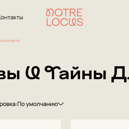
Контакты
ны для детей
вы И Тайны Д
ровка:
По умолчанию