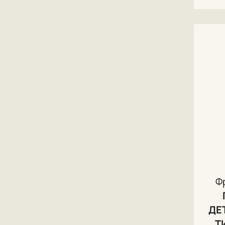
Ф
ДЕ
Т