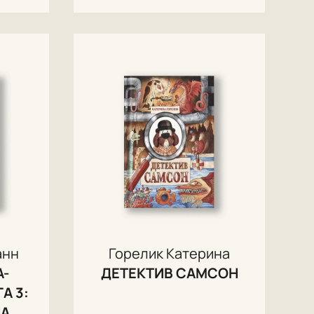
анн
Горелик Катерина
А-
ДЕТЕКТИВ САМСОН
А 3:
НА