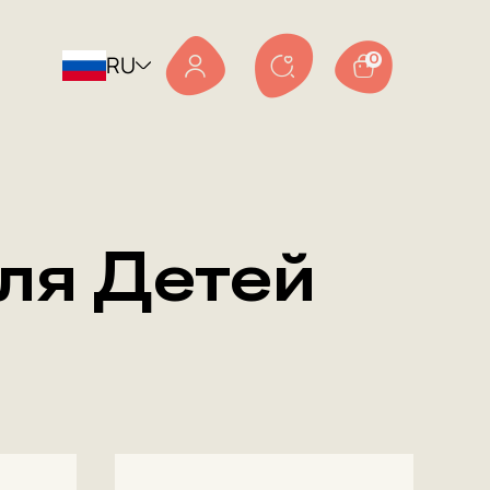
RU
0
ля Детей