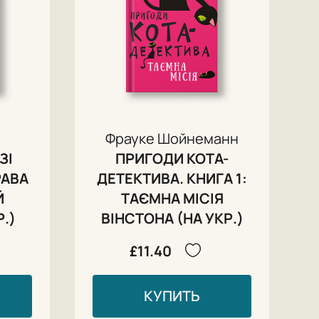
Фрауке Шойнеманн
ЗІ
ПРИГОДИ КОТА-
РАВА
ДЕТЕКТИВА. КНИГА 1:
Й
ТАЄМНА МІСІЯ
.)
ВІНСТОНА (НА УКР.)
£11.40
КУПИТЬ