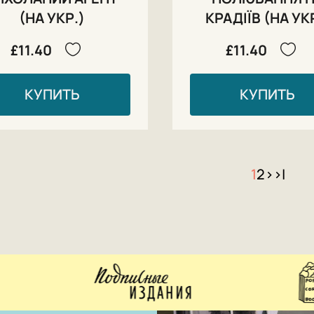
(НА УКР.)
КРАДІЇВ (НА УК
£11.40
£11.40
КУПИТЬ
КУПИТЬ
1
2
>
>|