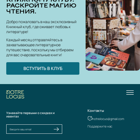
РАСКРОЙТЕ МАГИЮ
ЧТЕНИЯ.
Добро пожаловать в наш эксклюзивный
Книжный клуб, где оживает любовь к
литературе!
Каждый месяц отправляйтесь в
захватывающее литературное
путешествие, поскольку мы отбираем
для вас очаровательные книги!
ВСТУПИТЬ В КЛУБ
Контакты
Узнавайте первыми о скидках и
ивентах
notrelocus@gmail.com
Поддержите нас