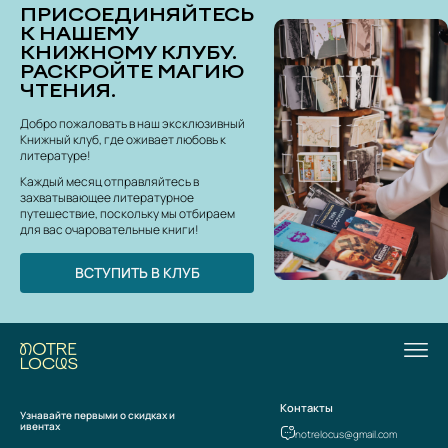
ПРИСОЕДИНЯЙТЕСЬ
К НАШЕМУ
КНИЖНОМУ КЛУБУ.
РАСКРОЙТЕ МАГИЮ
ЧТЕНИЯ.
Добро пожаловать в наш эксклюзивный
Книжный клуб, где оживает любовь к
литературе!
Каждый месяц отправляйтесь в
захватывающее литературное
путешествие, поскольку мы отбираем
для вас очаровательные книги!
ВСТУПИТЬ В КЛУБ
Контакты
Узнавайте первыми о скидках и
ивентах
notrelocus@gmail.com