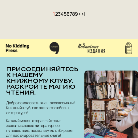
1
2
3
4
5
6
7
8
9
>
>|
ПРИСОЕДИНЯЙТЕСЬ
К НАШЕМУ
КНИЖНОМУ КЛУБУ.
РАСКРОЙТЕ МАГИЮ
ЧТЕНИЯ.
Добро пожаловать в наш эксклюзивный
Книжный клуб, где оживает любовь к
литературе!
Каждый месяц отправляйтесь в
захватывающее литературное
путешествие, поскольку мы отбираем
для вас очаровательные книги!