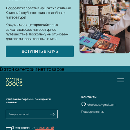
Добро пожаловать в наш эксклюзивный
Книжный клуб, где оживает любовь к
литературе!
Каждый месяц отправляйтесь в
захватывающее литературное
путешествие, поскольку мы отбираем
для вас очаровательные книги!
ВСТУПИТЬ В КЛУБ
В этой категории нет товаров.
Контакты
Узнавайте первыми о скидках и
ивентах
notrelocus@gmail.com
Поддержите нас
Я согласен с
политикой