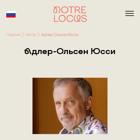
Главная
Автор
Адлер-Ольсен Юсси
Адлер-Ольсен Юсси