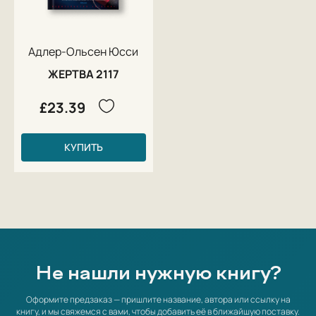
Первые книги детективного цикла сделали Адлер-Ольсена по-
настоящему знаменитым и за пределами Дании. Почти каждый из
романов превратился в полнометражные фильмы.
Адлер-Ольсен Юсси
ЖЕРТВА 2117
£23.39
КУПИТЬ
Не нашли нужную книгу?
Оформите предзаказ — пришлите название, автора или ссылку на
книгу, и мы свяжемся с вами, чтобы добавить её в ближайшую поставку.