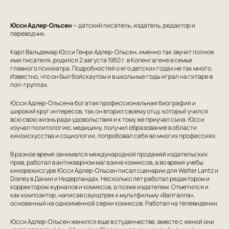
Юсси Адлер-Ольсен
— датский писатель, издатель, редактор и
переводчик.
Карл Вальдемар Юсси Генри Адлер-Ольсен, именно так звучит полное
имя писателя, родился 2 августа 1950 г. в Копенгагене в семье
главного психиатра. Подробностей о его детских годах не так много.
Известно, что он был бойскаутом и в школьные годы играл на гитаре в
поп-группах.
Юсси Адлер-Ольсена богатая профессиональная биография и
широкий круг интересов, так он вторил своему отцу, который учился
всю свою жизнь ради удовольствия и к тому же приучал сына. Юсси
изучал политологию, медицину, получил образование в области
киноискусства и социологии, попробовал себя во многих профессиях.
В разное время занимался международной продажей издательских
прав, работал в антикварном магазине комиксов, а во время учебы
кинорежиссуре Юсси Адлер-Ольсен писал сценарии для Walter Lantz и
Disney в Дании и Нидерландах. Несколько лет работал редактором и
корректором журналов и комиксов, а позже издателем. Отметился и
как композитор, написав саундтрек к мультфильму «Валгалла»,
основанный на одноименной серии комиксов. Работал на телевидении.
Юсси Адлер-Ольсен женился еще в студенчестве, вместе с женой они