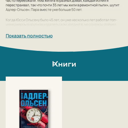
часто переезжали. «Мы жили в 16 разных домах, каждый из них я
перестраивал, так что почти 35 лет мы жили в ремонтной пыли», шутит
Адлер-Ольсен. Пара вместе уже больше 50 лет.
Когда Юсси Ольсену было 45 лет, он уже несколько лет работал топ-
менеджером в крупном издательском холдинге, но однажды поймал
себя на мысли, что такая стрессовая работа буквально сводит его
коллег в могилу. Заканчивать столь плачевно не хотелось, он пришел к
Показать полностью
жене и поделился идеей своей собственной книги и желанием все
бросить, чтобы пуститься в новую авантюру без гарантий на успех. И
она поддержала мужа.
Первый роман (неизданный) написал в 1980-1982 гг. Карьера писателя
началась с книги «Дом алфавита» — триллера о двух летчиках, которые
Книги
симулируют безумие и попадают в психиатрическую лечебницу,
надеясь отсидеться в ней до окончания Второй мировой войны. Роман
оказался весьма успешным, критики отметили, с каким знанием дела
Юсси Ольсен описал характеры и эмоциональное состояние героев,
оказавшихся в психушке.
В 2011 г. вышла первая книга цикла «Отдел Q». История талантливого и
меланхоличного детектива Карла Мёрка, которого после тяжелого
дела переводят в специально созданный отдел «Q». Задача детектива
— вместе с командой расследовать дела, некогда гремевшие на всю
страну, но так и не решенные. Первым вышел роман «Женщина в
клетке» и уже тогда Адлер-Ольсен задумал, что цикл будет
насчитывать десять книг.