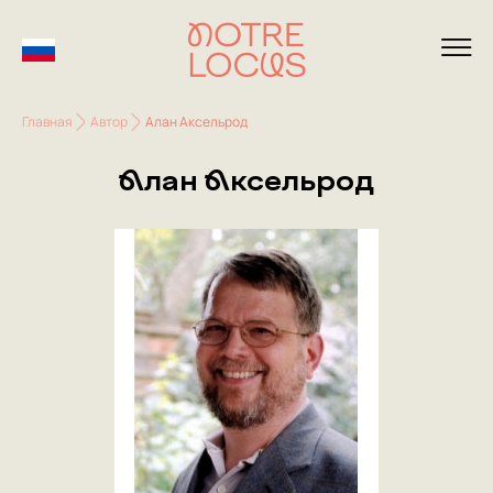
Главная
Автор
Алан Аксельрод
Алан Аксельрод