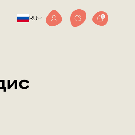
RU
0
дис