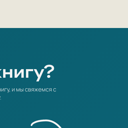
книгу?
игу, и мы свяжемся с
.