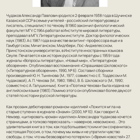
Чудаков Александр Павлович родился 2 февраля 1938 года в Щучинске
Казахской ССР в семье учителей - российский литературовед и
писатель, специалист по Чехову. В 1960 закончил филологический
факультет МГУ. С 1964 работал в Институте мировой литературы,
преподавал в МГУ, Литературном институте. Доктор филологических
наук (1983).А с 1987 года в качестве визитинг-профессора еще и в
Гамбургском, Мичиганском, Мидлбери, Лос-Анджелесском,
Принстонском университетах, в Институте иностранных языков в
Сеуле. Печатается как историк русской литературы с 1959 года:
журналы «Вопросы литературы», «Новый мир», «Литературное
обозрение». Опубликовал воспоминания «Спрашиваю Шкловского»
(«Литературное обозрение», 1990, № 6). Составил сборники
произведений Ю. Н. Тынянова (М., 1977; совместно с Е. Тоддесом и М.
Чудаковой), А. П. Чехова (М., 1980; 1984), В. Б. Шкловского (М., 1990;
совместно с А. Галушкиным). Книга «Поэтика Чехова» была издана на
английском языке (1983).Помимо этого он опубликовал более двухсот
статей по истории русской литературы.
Как прозаик дебютировал романом-идиллией «Ложится мгла на
старые ступени» в журнале «Знамя» (2000, № 10). Как говорит А.
Немзер, «цитировать «роман-идиллию» Александра Чудакова хочется
страницами, а толково пересказать — наверное, невозможно... Это
удивительная книга о том, как под большевистским игом сохранилась
настоящая Россия, о том, почему мы живы и не утратили чувство
свободы, о том, что мы безвозвратно потеряли» («Время новостей» 27.