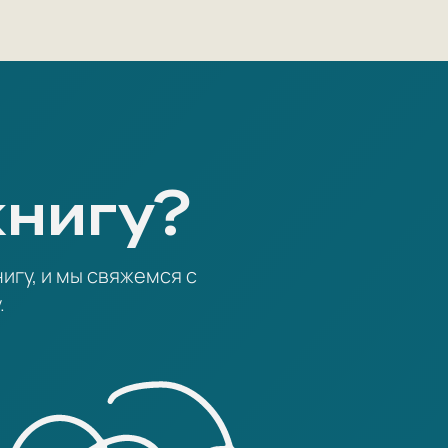
книгу?
игу, и мы свяжемся с
.