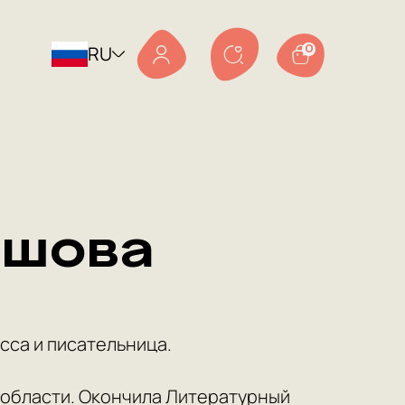
RU
0
ашова
сса и писательница.
й области. Окончила Литературный