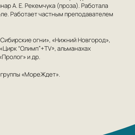
инар А. Е. Рекемчука (проза). Работала
коле. Работает частным преподавателем
«Сибирские огни», «Нижний Новгород»,
 «Цирк “Олимп”+TV», альманахах
«Пролог» и др.
к-группы «МореЖдет».