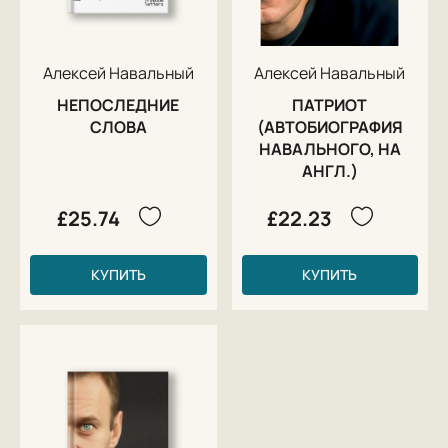
средств французской фирмы «Ив Роше Восток». В последнем слове на
суде Алексей отверг предъявленные ему обвинения. 30 декабря 2014
года суд приговорил Алексея Навального к 3 годам и 6 месяцам
условно. Одновременно его брат Олег по тому же делу получил такой
Алексей Навальный
Алексей Навальный
же, но уже реальный срок. (источник)
НЕПОСЛЕДНИЕ
ПАТРИОТ
СЛОВА
(АВТОБИОГРАФИЯ
НАВАЛЬНОГО, НА
АНГЛ.)
£25.74
£22.23
КУПИТЬ
КУПИТЬ