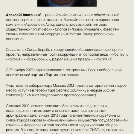
Алексей Навальный
— российский политический и общественный
деятель, юрист, инвест-активист, бывший член совета директоров
компании «Аэрофлот». Автор одного из самых рейтинговых
общественно-политических блогов в «Живом Журнале». Известен
своими публикациями о коррупции в России. Лидер российской
оппозиции.
Создатель «Фонда борьбы с коррупцией», объединяющего дочерние
проекты, направленные против коррупции и госпропаганды («РосПил»,
«РосЯма», «РосВыборы», «Добрая машина правды», «РосЖКХ»).
C 17 ноября 2013 года возглавляет Центральный Совет либеральной
политической партии «Партия прогресса».
Участвовал в выборах мэра Москвы 2013 года, на которых занял второе
место, уступив в первом туре Сергею Собянину и набрав 632 697
голосов (27,24 % от общего числа проголосовавших).
С начала 2010-х годов проходит обвиняемым, свидетелем и
подследственным по ряду уголовных, административных и
арбитражных дел. 18 июля 2013 года признан Ленинским районным
судом города Кирова виновным в хищении имущества государственной
компании «Кировлес» и приговорён к пяти годам колонии общего
режима. Взят под стражу в зале суда и помещён в СИЗО, однако уже на