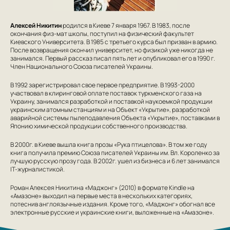
Алексей Никитин
родился в Киеве 7 января 1967. В 1983, после
окончания физ-мат школы, поступил на физический факультет
Киевского Университета. В 1985 с третьего курса был призван в армию.
После возвращения окончил университет, но физикой уже никогда не
занимался. Первый рассказ писал пять лет и опубликовал его в 1990 г.
Член Национального Союза писателей Украины.
В 1992 зарегистрировал свое первое предприятие. В 1993-2000
участвовал в клиринговой оплате поставок туркменского газа на
Украину, занимался разработкой и поставкой наукоемкой продукции
украинским атомным станциям и на Объект «Укрытие», разработкой
аварийной системы пылеподавления Объекта «Укрытие», поставками в
Японию химической продукции собственного производства.
В 2000г. в Киеве вышла книга прозы «Рука птицелова». В том же году
книга получила премию Союза писателей Украины им. Вл. Короленко за
лучшую русскую прозу года. В 2002г. ушел из бизнеса и 6 лет занимался
IT-журналистикой.
Роман Алексея Никитина «Маджонг» (2010) в формате Kindle на
«Амазоне» выходил на первые места в нескольких категориях,
потеснив англоязычные издания. Кроме того, «Маджонг» обогнал все
электронные русские и украинские книги, выложенные на «Амазоне».