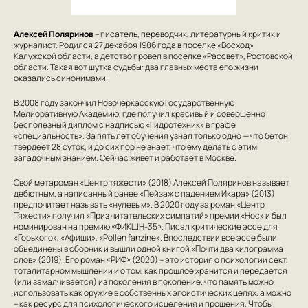
Алексей Поляринов
– писатель, переводчик, литературный критик и
журналист. Родился 27 декабря 1986 года в поселке «Восход»
Калужской области, а детство провел в поселке «Рассвет», Ростовской
области. Такая вот шутка судьбы: два главных места его жизни
оказались синонимами.
В 2008 году закончил Новочеркасскую Государственную
Мелиоративную Академию, где получил красивый и совершенно
бесполезный диплом с надписью «Гидротехник» в графе
«специальность». За пять лет обучения узнал только одно — что бетон
твердеет 28 суток, и до сих пор не знает, что ему делать с этим
загадочным знанием. Сейчас живет и работает в Москве.
Свой метароман «Центр тяжести» (2018) Алексей Поляринов называет
дебютным, а написанный ранее «Пейзаж с падением Икара» (2013)
предпочитает называть «нулевым». В 2020 году за роман «Центр
Тяжести» получил «Приз читательских симпатий» премии «Нос» и был
номинирован на премию «ФИКШН-35». Писал критические эссе для
«Горького», «Афиши», «Pollen fanzine». Впоследствии все эссе были
объединены в сборник и вышли одной книгой «Почти два килограмма
слов» (2019). Его роман «РИФ» (2020) – это история о психологии сект,
тоталитарном мышлении и о том, как прошлое хранится и передается
(или замалчивается) из поколения в поколение, что память можно
использовать как оружие в собственных эгоистических целях, а можно
– как ресурс для психологического исцеления и прощения. Чтобы