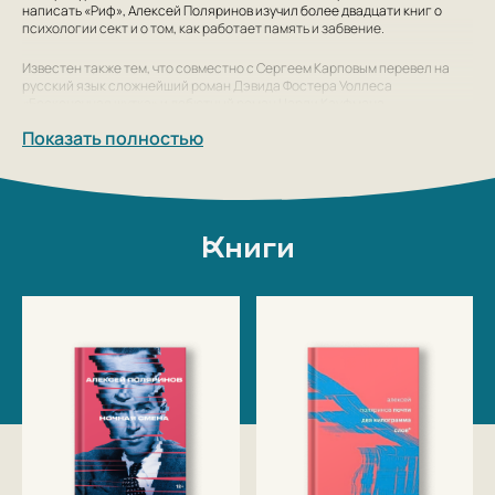
написать «Риф», Алексей Поляринов изучил более двадцати книг о
психологии сект и о том, как работает память и забвение.
Известен также тем, что совместно с Сергеем Карповым перевел на
русский язык сложнейший роман Дэвида Фостера Уоллеса
«Бесконечная шутка» и дебютный роман Чарли Кауфмана
«Муравечество».
Показать полностью
Сотрудничает со многими интернет-изданиями, среди которых Esquire,
«Горький», «Афиша». В 2020 году Алексей Поляринов назван одним из
молодых и успешных «12 апостолов» в одноименном проекте Esquire.
Книги