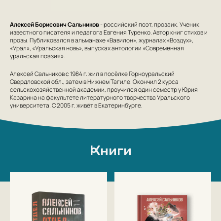
Алексей Борисович Сальников
- российский поэт, прозаик. Ученик
известного писателя и педагога Евгения Туренко. Автор книг стихов и
прозы. Публиковался в альманахе «Вавилон», журналах «Воздух»,
«Урал», «Уральская новь», выпусках антологии «Современная
уральская поэзия».
Алексей Сальников с 1984 г. жил в посёлке Горноуральский
Свердловской обл., затем в Нижнем Тагиле. Окончил 2 курса
сельскохозяйственной академии, проучился один семестр у Юрия
Казарина на фа­культете литературного творчества Уральского
университета. С 2005 г. живёт в Екатеринбурге.
Книги