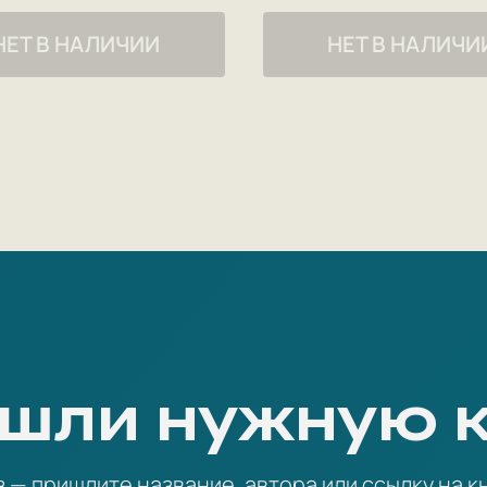
В 1936—1938 годах, после смерти А. М. Горьк
писателей СССР.
НЕТ В НАЛИЧИИ
НЕТ В НАЛИЧИ
Член Комиссии по расследованию злодеяний
Присутствовал на Краснодарском процессе.
знаменитого обращения Молотова-Сталина 1
призывают народ обратиться к опыту велики
Дмитрия Донского, Минина и Пожарского, Су
А. Н. Толстой умер 23 февраля 1945 года. П
кладбище (участок № 2). В связи с его сме
траур.
шли нужную 
— пришлите название, автора или ссылку на кн