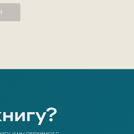
ого, А. Н. Толстой возглавлял Союз
И
 фашистских оккупантов.
 Один из фактических соавторов
941 года, в котором советские лидеры
х предков — Александра Невского,
ворова и Кутузова.
охоронен в Москве на Новодевичьем
ртью был объявлен государственный
книгу?
игу, и мы свяжемся с