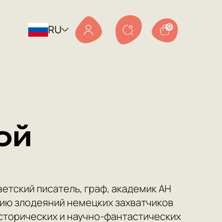
RU
0
ой
етский писатель, граф, академик АН
нию злодеяний немецких захватчиков
исторических и научно-фантастических