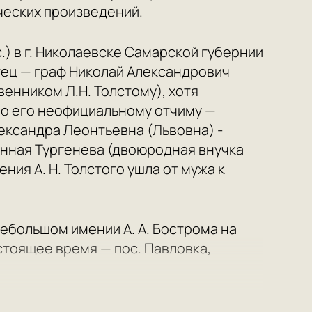
ческих произведений.
.с.) в г. Николаевске Самарской губернии
Отец — граф Николай Александрович
венником Л.Н. Толстому), хотя
о его неофициальному отчиму —
ександра Леонтьевна (Львовна) -
ённая Тургенева (двоюродная внучка
ния А. Н. Толстого ушла от мужа к
ебольшом имении А. А. Бострома на
стоящее время — пос. Павловка,
ургского технологического института,