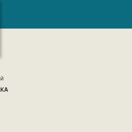
) стали классикой советской научной
ённая обороне Царицына в годы
увлекательной художественной форме
в России, которое бытовало в кругу И.
новой для создания сталинского культа
уделяется подробное внимание
ии людей того времени.
 с докладом о драматургии. Был за
ой
я, Франция, Англия — 1935,
АКА
я, Испания — 1937). Участник Первого
й в защиту культуры.
» (1934).