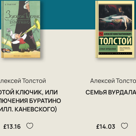
«Гиперболоид инженера Гарина» (1925—1927
фантастики. Повесть «Хлеб» (1937), посвящ
гражданской войны, интересна тем, что в 
рассказывает то видение гражданской войны 
В. Сталина и его соратников и послужило ос
личности. Одновременно с этим в повести 
описанию воюющих сторон, быта и психолог
На Первом съезде писателей (1934) выступил
лексей Толстой
Алексей Толст
границей (Германия, Италия — 1932, Германи
ТОЙ КЛЮЧИК, ИЛИ
СЕМЬЯ ВУРДАЛ
Чехословакия — 1935, Англия — 1937, Франци
ЛЮЧЕНИЯ БУРАТИНО
(1935) и Второго (1937) конгрессов писателе
 ИЛЛ. КАНЕВСКОГО)
Один из авторов книги «Канал имени Сталина
£13.16
£14.03