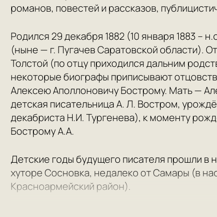
романов, повестей и рассказов, публицисти
Родился 29 декабря 1882 (10 января 1883 – н
(ныне — г. Пугачев Саратовской области). 
Толстой (по отцу приходился дальним родст
некоторые биографы приписывают отцовств
Алексею Аполлоновичу Бострому. Мать — Ал
детская писательница А. Л. Востром, урожд
декабриста Н.И. Тургенева), к моменту рожде
Бострому А.А.
Детские годы будущего писателя прошли в н
хуторе Сосновка, недалеко от Самары (в на
Красноармейский район).
Весной 1905 года, будучи студентом Петерб