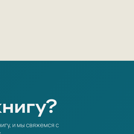
книгу?
игу, и мы свяжемся с
.