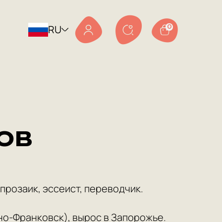
RU
0
ов
 прозаик, эссеист, переводчик.
ано-Франковск), вырос в Запорожье.