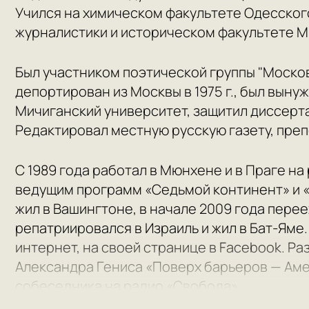
Учился на химическом факультете Одесског
журналистики и историческом факультете М
Был участником поэтической группы "Москов
депортирован из Москвы в 1975 г., был вын
Мичиганский университет, защитил диссерта
Редактировал местную русскую газету, преп
С 1989 года работал в Мюнхене и в Праге н
ведущим программ «Седьмой континент» и «
жил в Вашингтоне, в начале 2009 года перее
репатриировался в Израиль и жил в Бат-Яме.
интернет, на своей странице в Facebook. Ра
Александра Гениса «Поверх барьеров — Аме
собеседника на радио «Свобода».