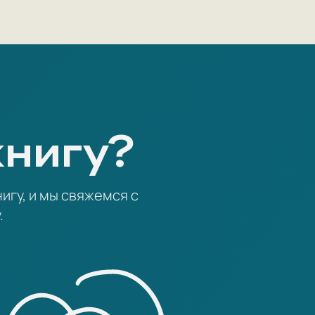
книгу?
игу, и мы свяжемся с
.