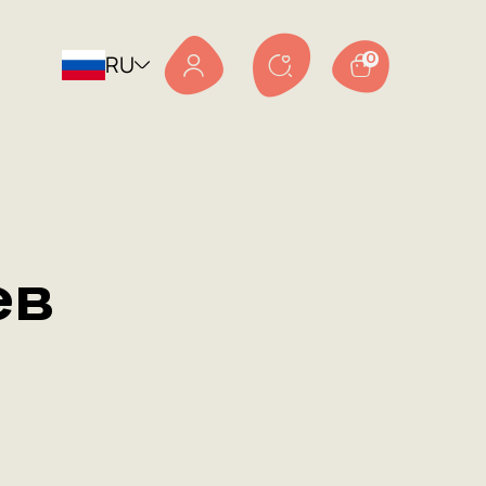
RU
0
ев