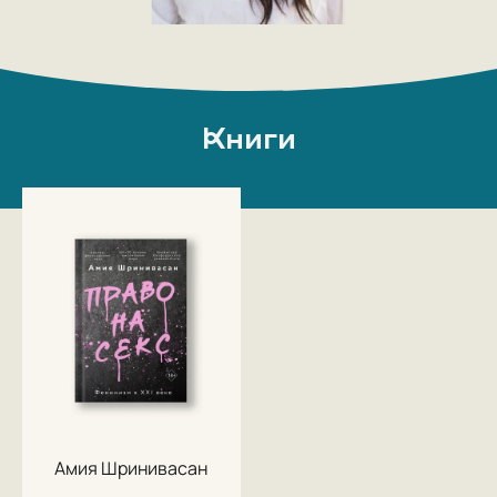
Книги
Амия Шринивасан