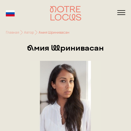
Главная
Автор
Амия Шринивасан
Амия Шринивасан