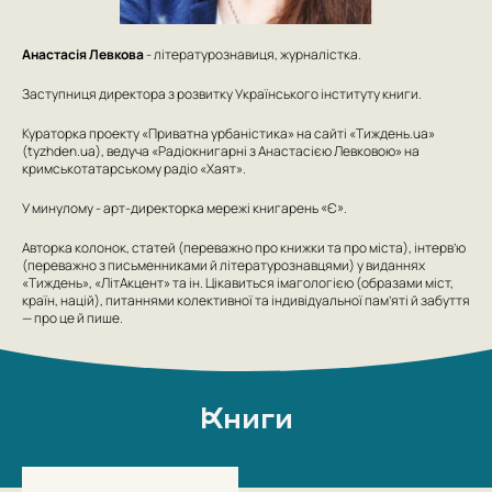
Анастасія Левкова
- літературознавиця, журналістка.
Заступниця директора з розвитку Українського інституту книги.
Кураторка проекту «Приватна урбаністика» на сайті «Тиждень.ua»
(tyzhden.ua), ведуча «Радіокнигарні з Анастасією Левковою» на
кримськотатарському радіо «Хаят».
У минулому - арт-директорка мережі книгарень «Є».
Авторка колонок, статей (переважно про книжки та про міста), інтерв’ю
(переважно з письменниками й літературознавцями) у виданнях
«Тиждень», «ЛітАкцент» та ін. Цікавиться імагологією (образами міст,
країн, націй), питаннями колективної та індивідуальної пам’яті й забуття
— про це й пише.
Книги