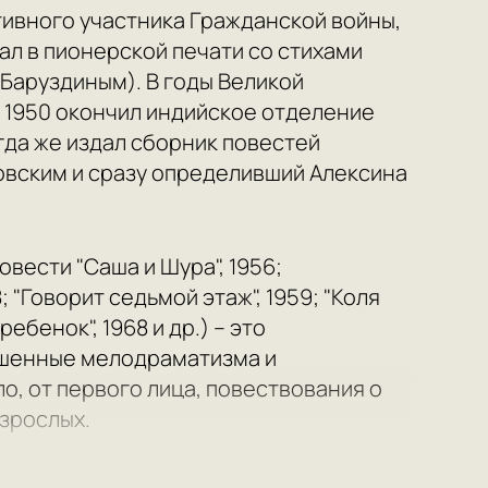
ктивного участника Гражданской войны,
ал в пионерской печати со стихами
С.Баруздиным). В годы Великой
в 1950 окончил индийское отделение
гда же издал сборник повестей
товским и сразу определивший Алексина
ести "Саша и Шура", 1956;
 "Говорит седьмой этаж", 1959; "Коля
ребенок", 1968 и др.) – это
ишенные мелодраматизма и
о, от первого лица, повествования о
зрослых.
рностью в силу драматургической