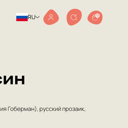
RU
0
син
ия Гоберман), русский прозаик,