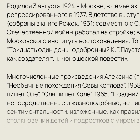
Родился 3 августа 1924 в Москве, в семье а
репрессированного в 1937. В детстве выступ
(собраны в книге Рожок, 1951; совместно с 
Отечественной войны работал на стройке; 
Московского института востоковедения. То
"Тридцать один день", одобренный К.Г.Паус
как создателя т.н. «юношеской повести».
Многочисленные произведения Алексина (пов
"Необычные похождения Севы Котлова", 1958;
пишет Оле", "Оля пишет Коле", 1965; "Поздний 
непосредственные и жизнеподобные, не л
сентиментальности, изложенные, как правил
столкновении детей и подростков с миром в
Произведения Алексина пользуются популя