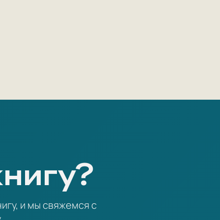
книгу?
игу, и мы свяжемся с
.