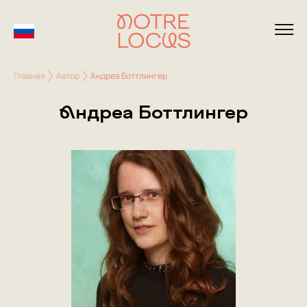
Главная
Автор
Андреа Боттлингер
Андреа Боттлингер