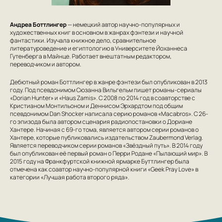
Андреа Боттлингер
—
немецкий
автор научно-популярных и
художественных книг в основном в жанрах фэнтези и научной
фантастики. Изучала книжное дело, сравнительное
литературоведение и египтологию в Университете Йоханнеса
Гутенберга в Майнце. Работает внештатным редактором,
переводчиком и автором.
Дебютный роман Боттлингер в жанре фэнтези был опубликован в 2013
году. Под псевдонимом Сюзанна Вильгельм пишет романы-сериалы
«Dorian Hunter»
и
«Haus Zamis»
. С 2008 по 2014 год в соавторстве с
Кристианом Монтильоном и Деннисом Эрхардтом под общим
псевдонимом
Dan Shocker
написала серию романов
«Macabros»
. С 26-
го эпизода была автором сценария радиопостановки о Дориане
Хантере. Начиная с 69-го тома, является автором серии романов о
Хантере, которые публиковались издательством
Zaubermond Verlag
.
Является переводчиком серии романов «Звёздный путь». В 2014 году
был опубликован её первый роман о Перри Родане «Пылающий мир». В
2015 году на Франкфуртской книжной ярмарке Буттлингер была
отмечена как соавтор научно-популярной книги «Geek Pray Love» в
категории «Лучшая работа второго ряда».