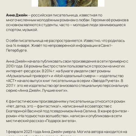
Анна Джейн
— российская писательница, известная по
многочисленным молодёжным романам о любви. Героями её романов в
основном являются студенты, часто — молодые люди занимающиеся
спортом, музыкой.
О себе писательница не распространяется. Известно, что родилась
она 14 января. Живёт по непроверенной информации в Санкт-
Петербурге.
Анна Джейн начала публиковать свои произведения в сети примерно с
2010 года. Её романы быстро стали пользоваться спросом на многих
интернет-ресурсах. В 2014 г. на бумаге увидели свет романы
«Музыкальный приворот» и «Мой идеальный смерч» — издательство
«АСТ» начало выпуск книг писательницы в серии «Звезда Рунета». В
2017 г. это же издательство организовало специальную персональную
серию «Анна Джейн. Лучшие книги».
К фантастическим произведениям у писательницы относится роман
«Нет, детка, это — фантастика!», написанный в соавторстве с
Екатериной Васиной под псевдонимом Анна Селина. В жанре фэнтези -
роман «На подмостках волшебства», написан и опубликован в сети
мистический рассказ «Подарок ангела».
1 февраля 2023 года Анна Джейн умерла. Могила автора находится на