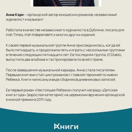
Анна Кэри
— ирландский автор юношеских романов, независимый
журналист и музыкант.
Работала в качестве независимого журналиста в Дублине, писала для
Irish Times, Irish Independent и многих других изданий.
К своей первой музыкальной группе Анна присоединилась, когда ей
было пятнадцать, и продолжала петь и играть с несколькими группами
в течение следующих пятнадцати лет. Ее последняя группа, El Diablo,
выпустила два альбома и гастролировала по всей стране.
После завершения музыкальной карьеры, Анна стала писателем.
Первыми книгами стал цикл романов с главной героиней по имени
Ребекка. Книги написаны в виде сборников дневниковых записей.
Ее первый роман «Настоящая Ребекка» получил награду «Детская
книга года» (взрослая категория) на церемонии вручения ирландской
книжной премии в 2011 году.
Книги