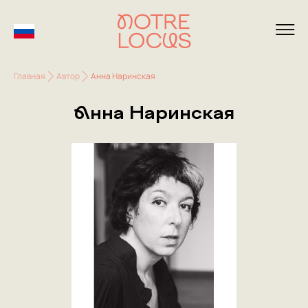
Главная
Автор
Анна Наринская
Анна Наринская