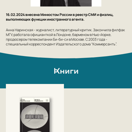
16.02.2024 внесена Минюстом России в реестр СМИ и физлиц,
выполняющих функции иностранного агента.
Анна Наринская - журналист, литературный критик. Закончила филфак
МГУ, работала официанткой в Лондоне, барменом в Нью-йорке,
продюсером телекомпании Би-би-си в Москве. С 2003 года -
специальный корреспондент Издательского дома “Коммерсантъ”.
Книги