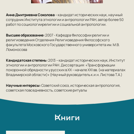
Анна Дмитриевна Соколова
– кандидат исторических наук, научный
сотрудник Института этнологии и антропологии РАН, автор более 50
работ по социологиирелигии и социальной антропологии.
Высшее образование:
2007 - Кафедра Философии религии и
религиоведения Отделения Религиоведения Философского
факультета Московского Государственного университета им. М.В.
Ломоносова
Кандидатская степень:
2013 – кандидат исторических наук, Институт
этнологии и антропологии РАН. Диссертация: «Трансформации
похоронной обрядности у русских в ХХ – начале XXI вв. (на материалах
Владимирской области)» (Научный руководитель к.и.н. Листова Т.А.)
Научные интересы:
Советский союз, историческая антропология,
советская повседневность, советские ритуалы
Книги