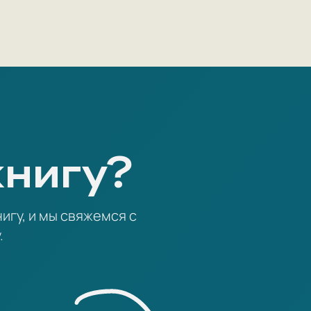
книгу?
игу, и мы свяжемся с
.