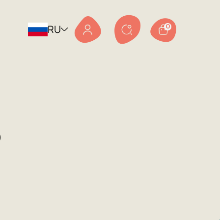
RU
0
р