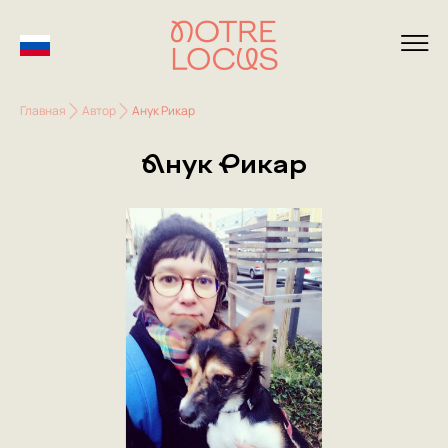
Главная
Автор
Анук Рикар
Анук Рикар