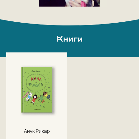
Книги
Анук Рикар