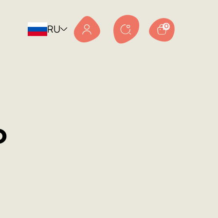
RU
0
о