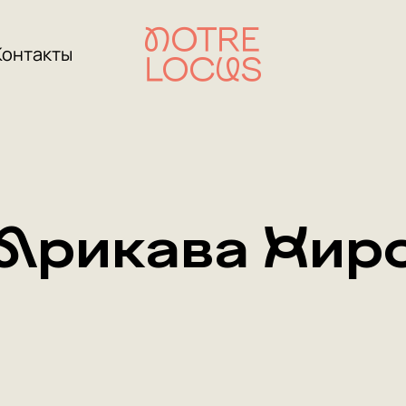
Контакты
Арикава Хир