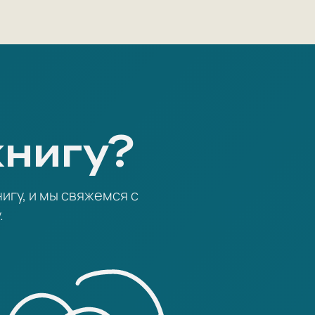
книгу?
игу, и мы свяжемся с
.