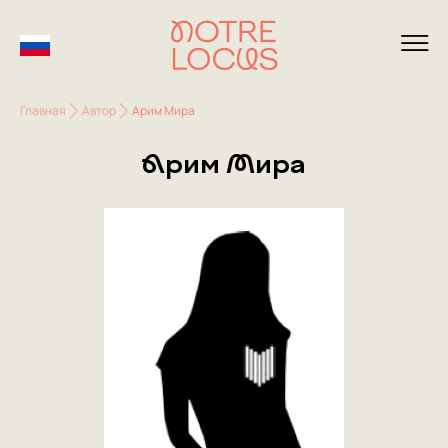
Главная
Автор
Арим Мира
Арим Мира