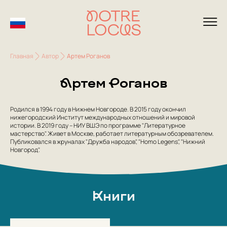
Главная
Автор
Артем Роганов
Артем Роганов
Родился в 1994 году в Нижнем Новгороде. В 2015 году окончил
нижегородский Институт международных отношений и мировой
истории. В 2019 году – НИУ ВШЭ по программе "Литературное
мастерство". Живет в Москве, работает литературным обозревателем.
Публиковался в жруналах "Дружба народов", "Homo Legens", "Нижний
Новгород".
Книги