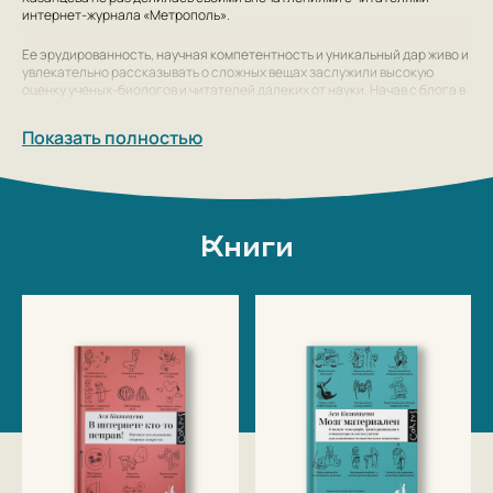
интернет-журнала «Метрополь».
Ее эрудированность, научная компетентность и уникальный дар живо и
увлекательно рассказывать о сложных вещах заслужили высокую
оценку ученых-биологов и читателей далеких от науки. Начав с блога в
Живом Журнале, Ася Казанцева быстро стала востребованным
автором.
Показать полностью
Работала в программе "Прогресс" на Пятом канале, в проекте "Наука
2.0" на телеканале Россия-2, на сайте strf.ru, в журнале "Здоровье".
Писала для газеты "Троицкий вариант – Наука", сайтов Slon.ru и Mtrpl.ru,
для журналов "Вокруг света", "Кот Шредингера" и других. Первая книга
Аси, "Кто бы мог подумать! Как мозг заставляет нас делать глупости",
Книги
получила в 2014 году премию "Просветитель", в связи с чем Ася теперь
постоянно ездит с лекциями по разным городам, от Калининграда до
Иркутска, от Петербурга до Минска. В феврале 2016 года выходит
вторая книга Аси Казанцевой –
В интернете кто-то неправ!
В настоящее время живёт и работает в Москве.