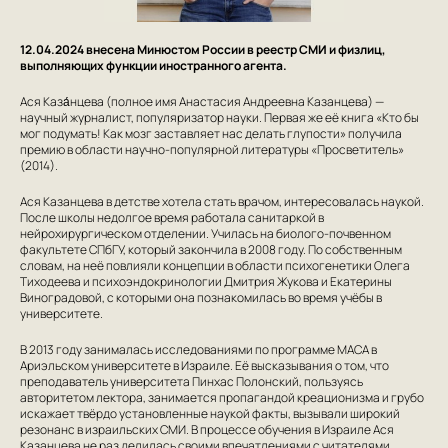
12.04.2024 внесена Минюстом России в реестр СМИ и физлиц,
выполняющих функции иностранного агента.
Ася Каза́нцева (полное имя Анастасия Андреевна Казанцева) —
научный журналист, популяризатор науки. Первая же её книга «Кто бы
мог подумать! Как мозг заставляет нас делать глупости» получила
премию в области научно-популярной литературы «Просветитель»
(2014).
Ася Казанцева в детстве хотела стать врачом, интересовалась наукой.
После школы недолгое время работала санитаркой в
нейрохирургическом отделении. Училась на биолого-почвенном
факультете СПбГУ, который закончила в 2008 году. По собственным
словам, на неё повлияли концепции в области психогенетики Олега
Тиходеева и психоэндокринологии Дмитрия Жукова и Екатерины
Виноградовой, с которыми она познакомилась во время учёбы в
университете.
В 2013 году занималась исследованиями по программе МАСА в
Ариэльском университете в Израиле. Её высказывания о том, что
преподаватель университета Пинхас Полонский, пользуясь
авторитетом лектора, занимается пропагандой креационизма и грубо
искажает твёрдо установленные наукой факты, вызывали широкий
резонанс в израильских СМИ. В процессе обучения в Израиле Ася
Казанцева не раз делилась своими впечатлениями с читателями