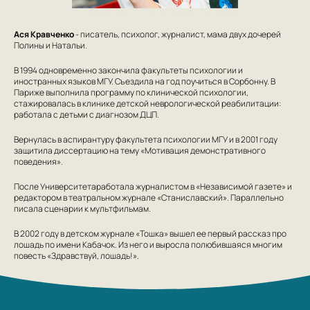
Ася Кравченко
- писатель, психолог, журналист, мама двух дочерей
Полины и Натальи.
В 1994 одновременно закончила факультеты психологии и
иностранных языков МГУ. Съездила на год поучиться в Сорбонну. В
Париже выполнила программу по клинической психологии,
стажировалась в клинике детской неврологической реабилитации:
работала с детьми с диагнозом ДЦП.
Вернулась в аспирантуру факультета психологии МГУ и в 2001 году
защитила диссертацию на тему «Мотивация демонстративного
поведения».
После Университетаработала журналистом в «Независимой газете» и
редактором в театральном журнале «Станиславский». Параллельно
писала сценарии к мультфильмам.
В 2002 году в детском журнале «Тошка» вышел ее первый рассказ про
лошадь по имени Кабачок. Из него и выросла полюбившаяся многим
повесть «Здравствуй, лошадь!».