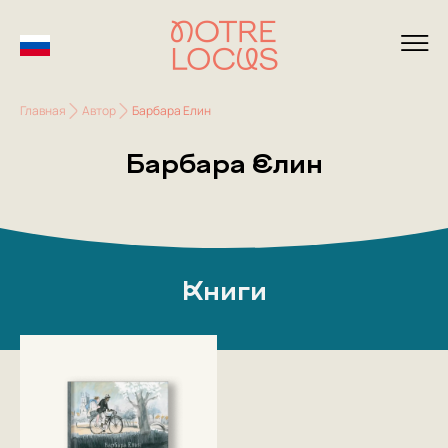
Главная
Автор
Барбара Елин
Барбара Елин
Книги