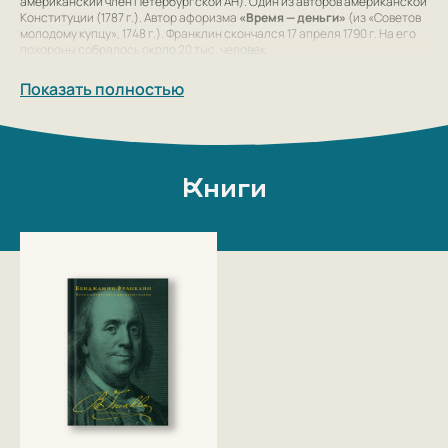
американский член Петербургской АН). Один из авторов американской
Конституции (1787 г.). Автор афоризма
«Время — деньги»
(из «Советов
молодому купцу», 1748 г.). Франклин скончался 17 апреля 1790 г. На его
похороны собралось около 20 тыс. человек.
Показать полностью
Книги