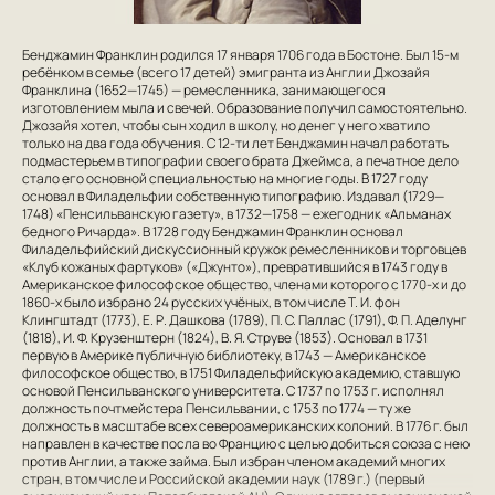
Бенджамин Франклин родился 17 января 1706 года в Бостоне. Был 15-м
ребёнком в семье (всего 17 детей) эмигранта из Англии Джозайя
Франклина (1652—1745) — ремесленника, занимающегося
изготовлением мыла и свечей. Образование получил самостоятельно.
Джозайя хотел, чтобы сын ходил в школу, но денег у него хватило
только на два года обучения. С 12-ти лет Бенджамин начал работать
подмастерьем в типографии своего брата Джеймса, а печатное дело
стало его основной специальностью на многие годы. В 1727 году
основал в Филадельфии собственную типографию. Издавал (1729—
1748) «Пенсильванскую газету», в 1732—1758 — ежегодник «Альманах
бедного Ричарда». В 1728 году Бенджамин Франклин основал
Филадельфийский дискуссионный кружок ремесленников и торговцев
«Клуб кожаных фартуков» («Джунто»), превратившийся в 1743 году в
Американское философское общество, членами которого с 1770-х и до
1860-х было избрано 24 русских учёных, в том числе Т. И. фон
Клингштадт (1773), Е. Р. Дашкова (1789), П. С. Паллас (1791), Ф. П. Аделунг
(1818), И. Ф. Крузенштерн (1824), В. Я. Струве (1853). Основал в 1731
первую в Америке публичную библиотеку, в 1743 — Американское
философское общество, в 1751 Филадельфийскую академию, ставшую
основой Пенсильванского университета. С 1737 по 1753 г. исполнял
должность почтмейстера Пенсильвании, с 1753 по 1774 — ту же
должность в масштабе всех североамериканских колоний. В 1776 г. был
направлен в качестве посла во Францию с целью добиться союза с нею
против Англии, а также займа. Был избран членом академий многих
стран, в том числе и Российской академии наук (1789 г.) (первый