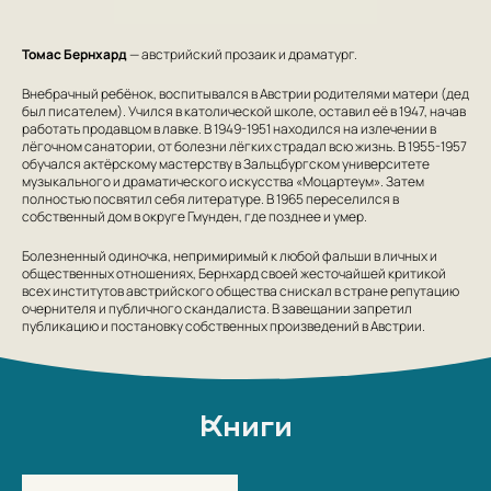
Томас Бернхард
— австрийский прозаик и драматург.
Внебрачный ребёнок, воспитывался в Австрии родителями матери (дед
был писателем). Учился в католической школе, оставил её в 1947, начав
работать продавцом в лавке. В 1949-1951 находился на излечении в
лёгочном санатории, от болезни лёгких страдал всю жизнь. В 1955-1957
обучался актёрскому мастерству в Зальцбургском университете
музыкального и драматического искусства «Моцартеум». Затем
полностью посвятил себя литературе. В 1965 переселился в
собственный дом в округе Гмунден, где позднее и умер.
Болезненный одиночка, непримиримый к любой фальши в личных и
общественных отношениях, Бернхард своей жесточайшей критикой
всех институтов австрийского общества снискал в стране репутацию
очернителя и публичного скандалиста. В завещании запретил
публикацию и постановку собственных произведений в Австрии.
Книги