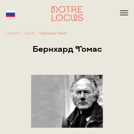
Главная
Автор
Бернхард Томас
Бернхард Томас