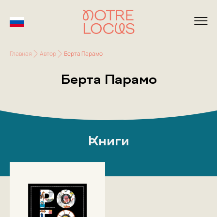
Главная
Автор
Берта Парамо
Берта Парамо
Книги