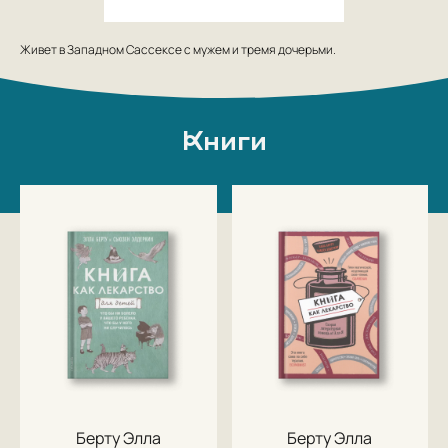
Живет в Западном Сассексе с мужем и тремя дочерьми.
Книги
Берту Элла
Берту Элла