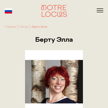
Главная
Автор
Берту Элла
Берту Элла