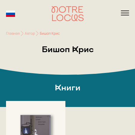
Главная
Автор
Бишоп Крис
Бишоп Крис
Книги