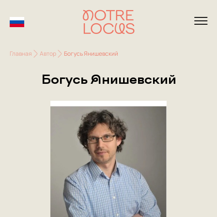
Главная
Автор
Богусь Янишевский
Богусь Янишевский