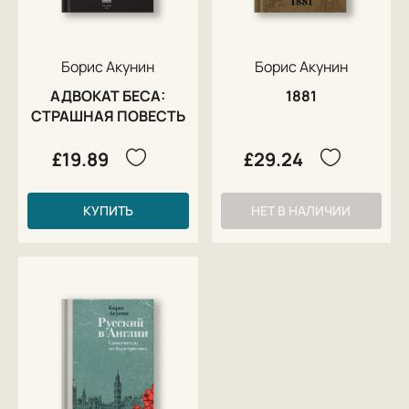
Восходящего Солнца четвертой степени. Награждение должно
состояться 20 мая в японском посольстве в Москве.Григорий
Чхартишвили - реальное имя, а Борис Акунин - творческий псевдоним
автора.
Борис Акунин
Борис Акунин
АДВОКАТ БЕСА:
1881
СТРАШНАЯ ПОВЕСТЬ
£19.89
£29.24
КУПИТЬ
НЕТ В НАЛИЧИИ