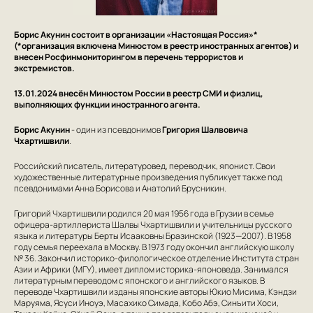
Борис Акунин состоит в организации «Настоящая Россия»*
(*организация включена Минюстом в реестр иностранных агентов) и
внесен Росфинмониторингом в перечень террористов и
экстремистов.
13.01.2024 внесён Минюстом России в реестр СМИ и физлиц,
выполняющих функции иностранного агента.
Борис Акунин
- один из псевдонимов
Григория Шалвовича
Чхартишвили
.
Российский писатель, литературовед, переводчик, японист. Свои
художественные литературные произведения публикует также под
псевдонимами Анна Борисова и Анатолий Брусникин.
Григорий Чхартишвили родился 20 мая 1956 года в Грузии в семье
офицера-артиллериста Шалвы Чхартишвили и учительницы русского
языка и литературы Берты Исааковны Бразинской (1923—2007). В 1958
году семья переехала в Москву. В 1973 году окончил английскую школу
№ 36. Закончил историко-филологическое отделение Института стран
Азии и Африки (МГУ), имеет диплом историка-японоведа. Занимался
литературным переводом с японского и английского языков. В
переводе Чхартишвили изданы японские авторы Юкио Мисима, Кэндзи
Маруяма, Ясуси Иноуэ, Масахико Симада, Кобо Абэ, Синъити Хоси,