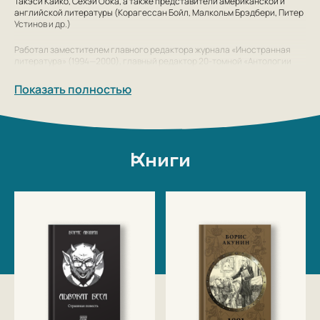
Такэси Кайко, Сёхэй Оока, а также представители американской и
английской литературы (Корагессан Бойл, Малкольм Брэдбери, Питер
Устинов и др.)
Работал заместителем главного редактора журнала «Иностранная
литература» (1994—2000), главный редактор 20-томной «Антологии
японской литературы», председатель правления мегапроекта
«Пушкинская библиотека» (Фонд Сороса).
Показать полностью
С 1998 года Григорий Чхартишвили пишет художественную прозу под
псевдонимом «Борис Акунин». Японское слово «акунин» (яп. 悪人) не
имеет адекватного перевода на русский язык. Приблизительно его
можно перевести как «злой человек», «разбойник», «человек, не
соблюдающий законов». Подробнее об этом слове можно узнать в
Книги
одной из книг Б. Акунина (Г. Чхартишвили) «Алмазная колесница».
Критические и документальные работы Григорий Чхартишвили
публикует под своим настоящим именем.
Помимо принёсших ему известность романов и повестей из серии
«Новый детектив» («Приключения Эраста Фандорина»), публикуемых
издательством «Захаров», Акунин создал серии «Провинциальный
детектив» («Приключения сестры Пелагии»), «Приключения
магистра», «Жанры» и был составителем сборника наиболее мрачных
произведений современных западных беллетристов «Лекарство от
скуки».
29 апреля 2009 года Борис Акунин стал кавалером ордена