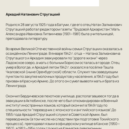
Аркадий Натанович Стругацкий
Родился 28 августа 1925 года в Батуми, где его отец Натан Залманович
Стругацкий работал редактором газеты "Трудовой Аджаристан". Мать
Александра Ивановна Литвинчева (1901—1981) была учительницей,
преподавала литературу.
Во время Великой Отечественной войны семья Стругацких оказалась в
осаждённом Ленинграде. В январе 1942 г. отца — Натана Залмановича
Стругацкого и Аркадия эвакуировали по "дороге жизни" через
Ладожское озеро, а мать с больным Борисом осталась в городе. Отец
умер в Вологде, и Аркадий летом 1942 г. оказался в посёлке Ташла
Чкаловской (ныне Оренбургской) области. Служил там заведующим
пунктом по закупке молочных продуктов у населения, в 1943 году был
призван в Красную Армию. До этого он сумел вывезти мать и брата из
Ленинграда.
Окончил Бердичевское пехотное училище, располагавшееся тогда в
эвакуации в Актюбинске, после чего был откомандирован в Военный
институт иностранных языков, который окончил в 1949 году по
специальности "переводчик с японского и английского языков". До
1955 года Аркадий Стругацкий служил в Советской Армии, был
переводчиком (в том числе на следствии при подготовке Токийского
процесса), преподавал языки в офицерском училище в Канске (1950—
1952), в 1952—1954 годах служил на Камчатке дивизионным