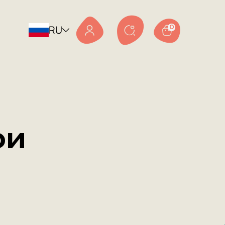
RU
0
ри