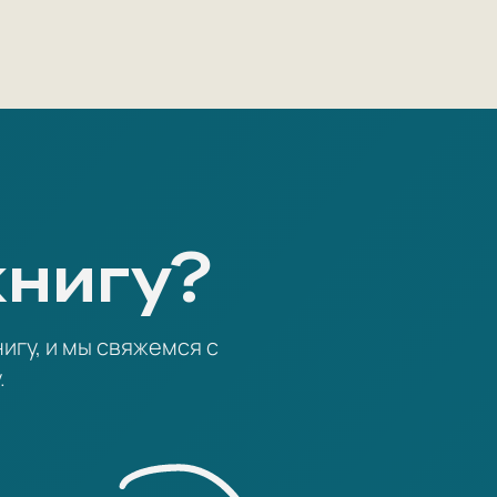
книгу?
игу, и мы свяжемся с
.