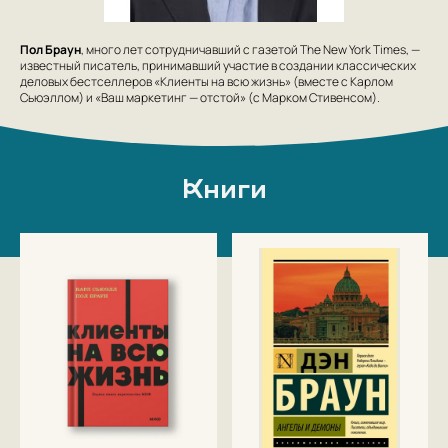
Пол Браун
, много лет сотрудничавший с газетой The New York Times, —
известный писатель, принимавший участие в создании классических
деловых бестселлеров «Клиенты на всю жизнь» (вместе с Карлом
Сьюэллом) и «Ваш маркетинг — отстой» (с Марком Стивенсом).
Книги